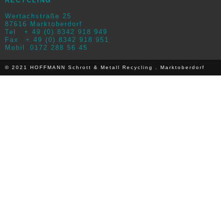
RECYCLING
Wertachstraße 25
87616 Marktoberdorf
Tel
+ 49 (0) 8342 918 949
Fax
+ 49 (0) 8342 918 951
Mobil
0172 288 56 45
© 2021 HOFFMANN Schrott & Metall Recycling . Marktoberdorf